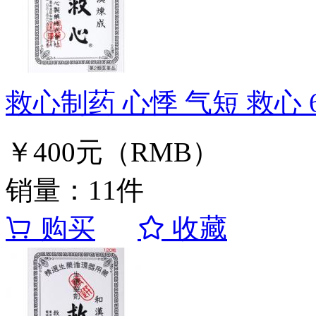
救心制药 心悸 气短 救心 
￥400元（RMB）
销量：11件
购买
收藏