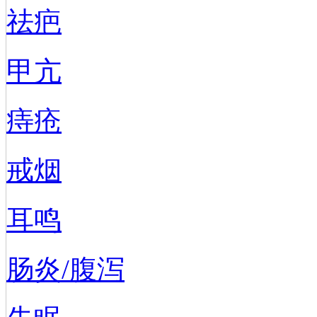
祛疤
甲亢
痔疮
戒烟
耳鸣
肠炎/腹泻