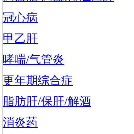
冠心病
甲乙肝
哮喘/气管炎
更年期综合症
脂肪肝/保肝/解酒
消炎药