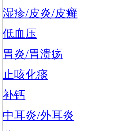
湿疹/皮炎/皮癣
低血压
胃炎/胃溃疡
止咳化痰
补钙
中耳炎/外耳炎