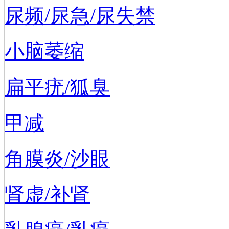
尿频/尿急/尿失禁
小脑萎缩
扁平疣/狐臭
甲减
角膜炎/沙眼
肾虚/补肾