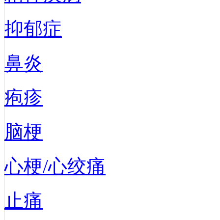
抑郁症
鼻炎
疱疹
脑梗
心梗/心绞痛
止痛