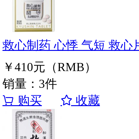
救心制药 心悸 气短 救心片
￥410元（RMB）
销量：3件
购买
收藏