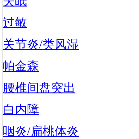
失眠
过敏
关节炎/类风湿
帕金森
腰椎间盘突出
白内障
咽炎/扁桃体炎