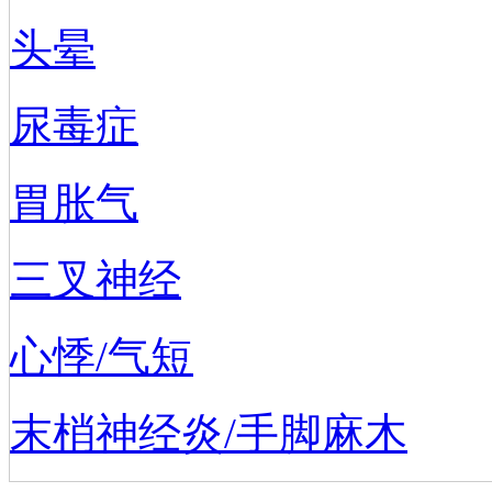
头晕
尿毒症
胃胀气
三叉神经
心悸/气短
末梢神经炎/手脚麻木