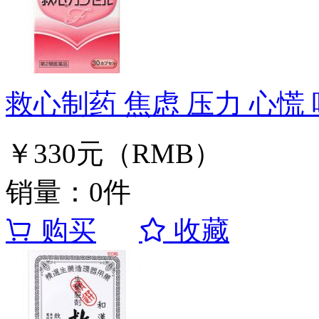
救心制药 焦虑 压力 心慌 
￥330元（RMB）
销量：0件
购买
收藏