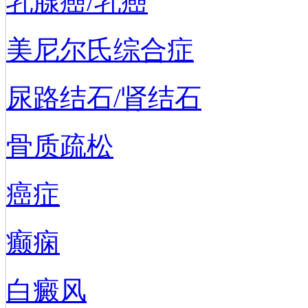
乳腺癌/乳癌
美尼尔氏综合症
尿路结石/肾结石
骨质疏松
癌症
癫痫
白癜风