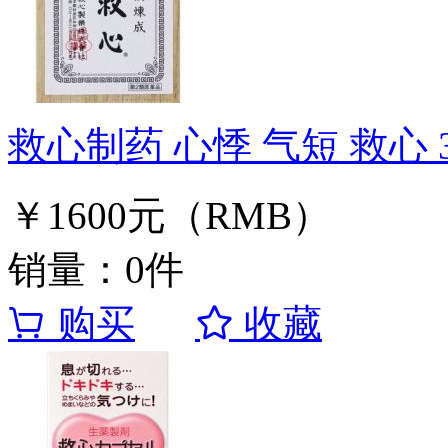
救心制药 心悸 气短 救心 
￥1600元（RMB）
销量：0件
购买
收藏