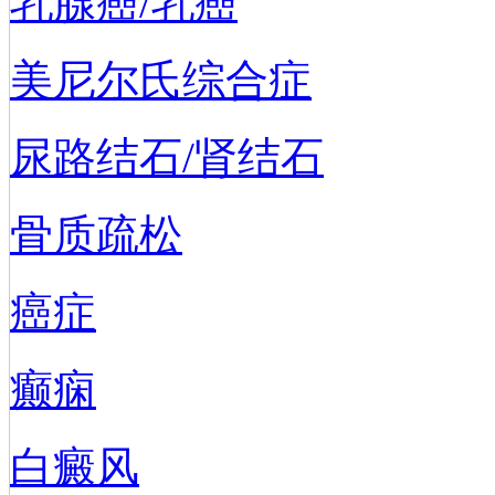
乳腺癌/乳癌
美尼尔氏综合症
尿路结石/肾结石
骨质疏松
癌症
癫痫
白癜风