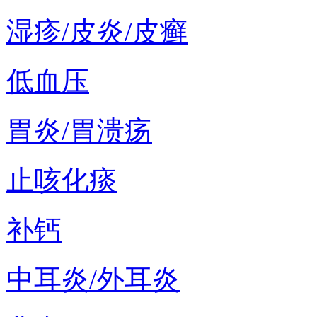
湿疹/皮炎/皮癣
低血压
胃炎/胃溃疡
止咳化痰
补钙
中耳炎/外耳炎