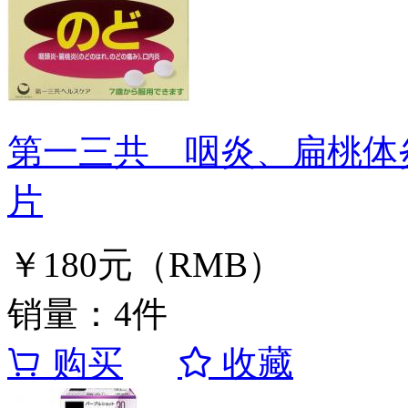
第一三共 咽炎、扁桃体炎
片
￥180元（RMB）
销量：4件
购买
收藏