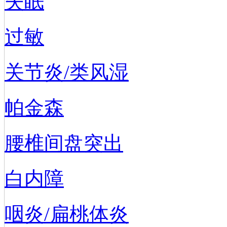
失眠
过敏
关节炎/类风湿
帕金森
腰椎间盘突出
白内障
咽炎/扁桃体炎