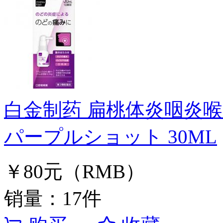
白金制药 扁桃体炎咽炎喉咙
パープルショット 30ML
￥80元（RMB）
销量：17件