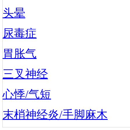
头晕
尿毒症
胃胀气
三叉神经
心悸/气短
末梢神经炎/手脚麻木