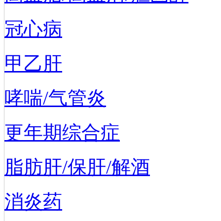
冠心病
甲乙肝
哮喘/气管炎
更年期综合症
脂肪肝/保肝/解酒
消炎药