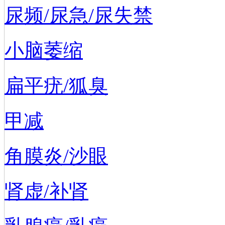
尿频/尿急/尿失禁
小脑萎缩
扁平疣/狐臭
甲减
角膜炎/沙眼
肾虚/补肾