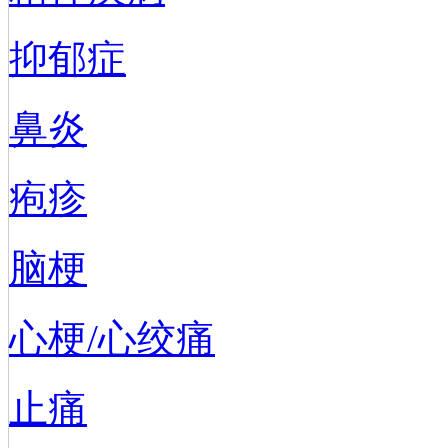
抑郁症
鼻炎
疱疹
脑梗
心梗/心绞痛
止痛