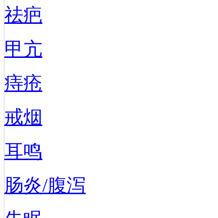
祛疤
甲亢
痔疮
戒烟
耳鸣
肠炎/腹泻