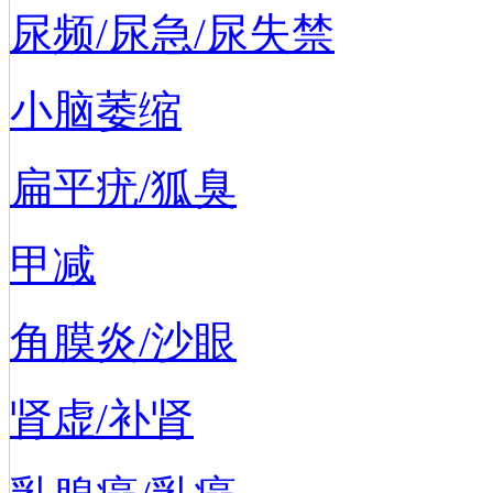
尿频/尿急/尿失禁
小脑萎缩
扁平疣/狐臭
甲减
角膜炎/沙眼
肾虚/补肾