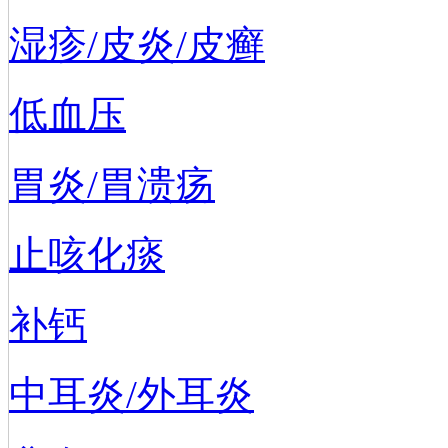
湿疹/皮炎/皮癣
低血压
胃炎/胃溃疡
止咳化痰
补钙
中耳炎/外耳炎