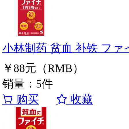
小林制药 贫血 补铁 ファイ
￥88元（RMB）
销量：5件
购买
收藏