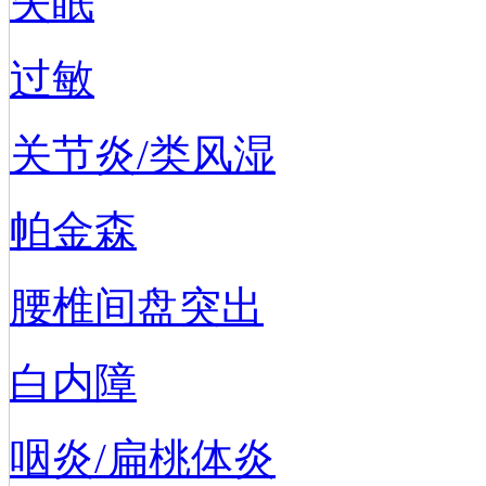
失眠
过敏
关节炎/类风湿
帕金森
腰椎间盘突出
白内障
咽炎/扁桃体炎