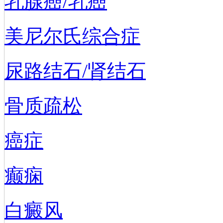
乳腺癌/乳癌
美尼尔氏综合症
尿路结石/肾结石
骨质疏松
癌症
癫痫
白癜风