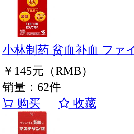
小林制药 贫血补血 ファイ
￥145元（RMB）
销量：62件
购买
收藏