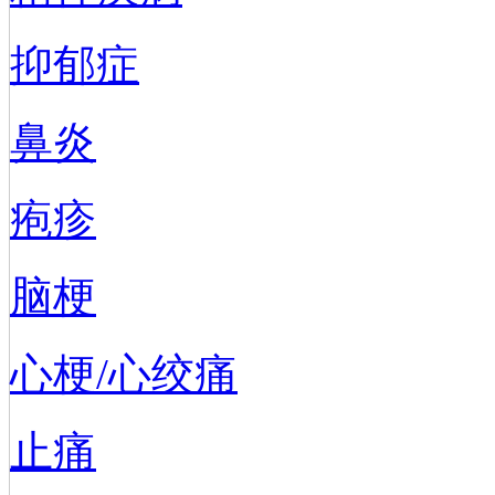
抑郁症
鼻炎
疱疹
脑梗
心梗/心绞痛
止痛