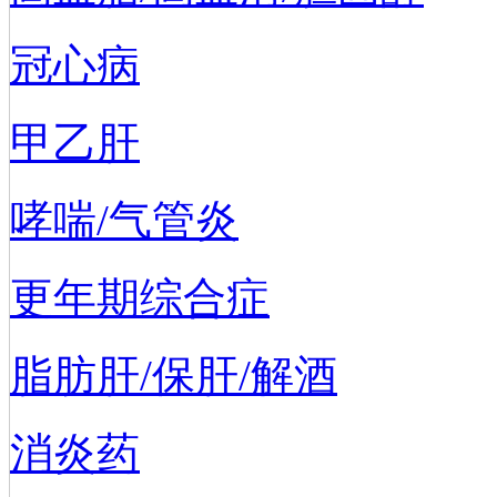
冠心病
甲乙肝
哮喘/气管炎
更年期综合症
脂肪肝/保肝/解酒
消炎药