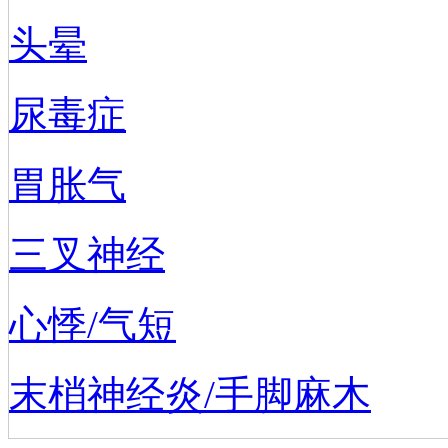
头晕
尿毒症
胃胀气
三叉神经
心悸/气短
末梢神经炎/手脚麻木