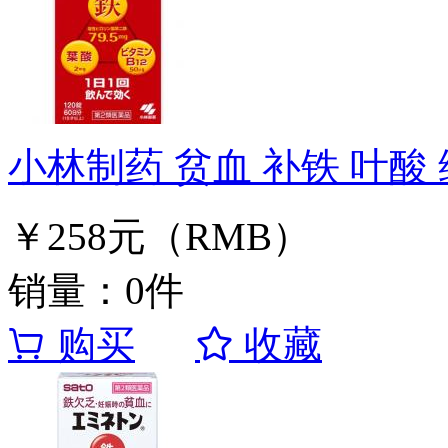
小林制药 贫血 补铁 叶酸 
￥258元（RMB）
销量：0件
购买
收藏