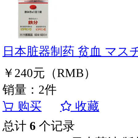
日本脏器制药 贫血 マスチ
￥240元（RMB）
销量：2件
购买
收藏
总计
6
个记录