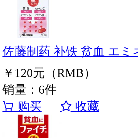
佐藤制药 补铁 贫血 エミ
￥120元（RMB）
销量：6件
购买
收藏