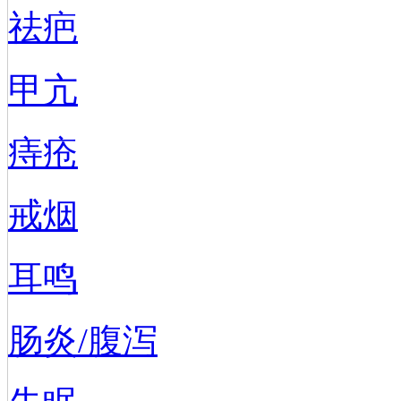
祛疤
甲亢
痔疮
戒烟
耳鸣
肠炎/腹泻