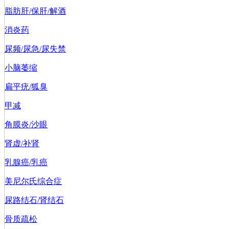
脂肪肝/保肝/解酒
消炎药
尿频/尿急/尿失禁
小脑萎缩
扁平疣/狐臭
甲减
角膜炎/沙眼
肾虚/补肾
乳腺癌/乳癌
美尼尔氏综合症
尿路结石/肾结石
骨质疏松