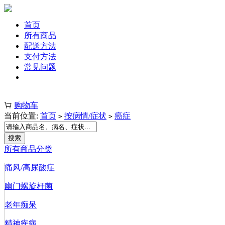
首页
所有商品
配送方法
支付方法
常见问题
注册 | 登录
购物车
当前位置:
首页
按病情/症状
癌症
>
>
所有商品分类
痛风/高尿酸症
幽门螺旋杆菌
老年痴呆
精神疾病