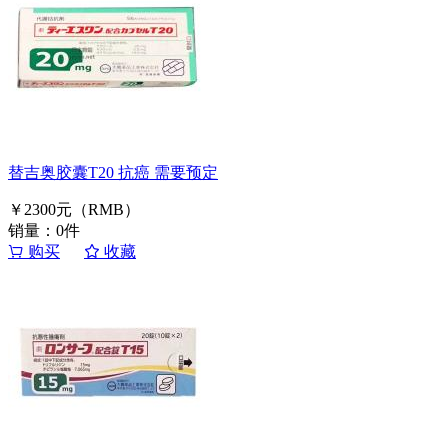
替吉奥胶囊T20 抗癌 需要预定
￥2300元（RMB）
销量：0件
购买
收藏