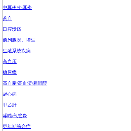
中耳炎/外耳炎
贫血
口腔溃疡
前列腺炎、增生
生殖系统疾病
高血压
糖尿病
高血脂/高血清/胆固醇
冠心病
甲乙肝
哮喘/气管炎
更年期综合症