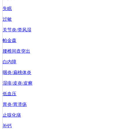
失眠
过敏
关节炎/类风湿
帕金森
腰椎间盘突出
白内障
咽炎/扁桃体炎
湿疹/皮炎/皮癣
低血压
胃炎/胃溃疡
止咳化痰
补钙