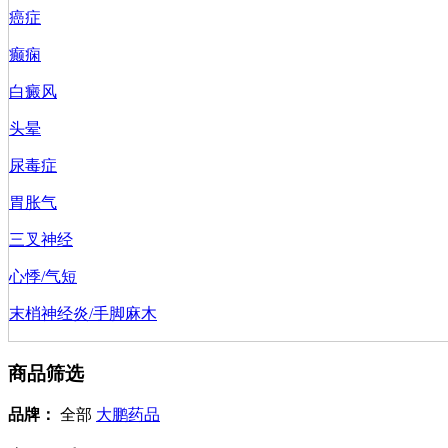
癌症
癫痫
白癜风
头晕
尿毒症
胃胀气
三叉神经
心悸/气短
末梢神经炎/手脚麻木
商品筛选
品牌：
全部
大鹏药品