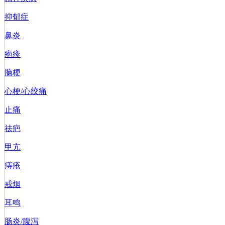
抑郁症
鼻炎
疱疹
脑梗
心梗/心绞痛
止痛
祛疤
甲亢
痔疮
戒烟
耳鸣
肠炎/腹泻