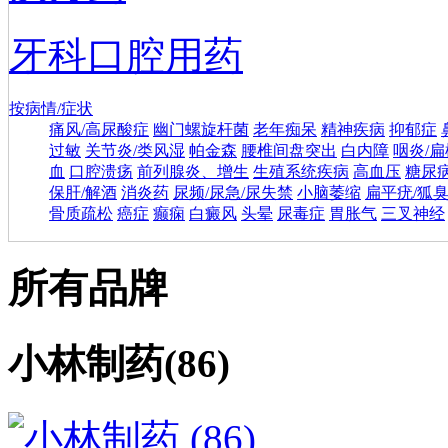
牙科口腔用药
按病情/症状
痛风/高尿酸症
幽门螺旋杆菌
老年痴呆
精神疾病
抑郁症
过敏
关节炎/类风湿
帕金森
腰椎间盘突出
白内障
咽炎/
血
口腔溃疡
前列腺炎、增生
生殖系统疾病
高血压
糖尿
保肝/解酒
消炎药
尿频/尿急/尿失禁
小脑萎缩
扁平疣/狐
骨质疏松
癌症
癫痫
白癜风
头晕
尿毒症
胃胀气
三叉神经
所有品牌
小林制药
(86)