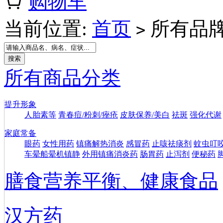
购物车
当前位置:
首页
所有品
>
所有商品分类
提升形象
人胎素等
青春痘/粉刺/痤疮
皮肤保养/美白
祛斑
强化代谢
家庭常备
眼药
女性用药
镇痛解热消炎
感冒药
止咳祛痰剂
蚊虫叮
车晕船晕机镇静
外用镇痛消炎药
肠胃药
止泻剂
便秘药
膳食营养平衡、健康食品
汉方药