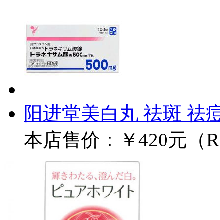
阳进堂美白丸 祛斑 祛痘印
本店售价：
￥420元（