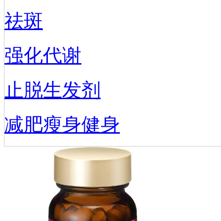
祛斑
强化代谢
止脱生发剂
减肥瘦身健身