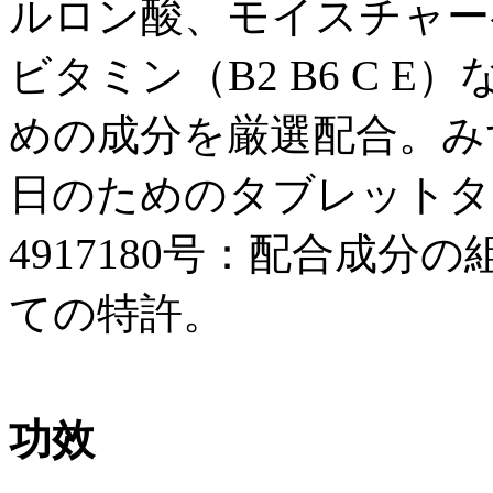
ルロン酸、モイスチャー
ビタミン（B2 B6 C 
めの成分を厳選配合。み
日のためのタブレットタ
4917180号：配合成
ての特許。
功效