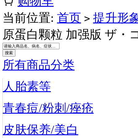
购物车
当前位置:
首页
提升形
>
原蛋白颗粒 加强版 ザ・
所有商品分类
人胎素等
青春痘/粉刺/痤疮
皮肤保养/美白