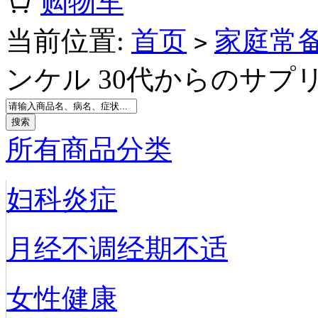
购物车
当前位置:
首页
家庭常
>
ンケル 30代からのサプリ
所有商品分类
妇科炎症
月经不调经期不适
女性健康