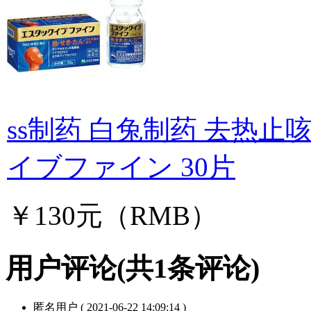
ss制药 白兔制药 去热止
イブファイン 30片
￥130元（RMB）
用户评论
(共
1
条评论)
匿名用户
( 2021-06-22 14:09:14 )