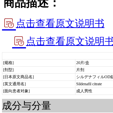
商品描述：
点击查看原文说明书
点击查看原文说明
[规格]
20片/盒
[剂型]
片剂
[日本原文商品名]
シルデナフィルOD錠5
[英文通用名]
Sildenafil citrate
[面向患者对象]
成人男性
成分与分量