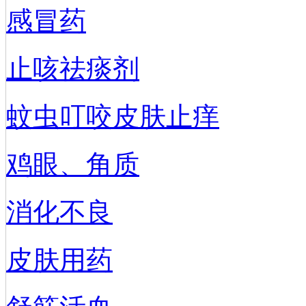
感冒药
止咳祛痰剂
蚊虫叮咬皮肤止痒
鸡眼、角质
消化不良
皮肤用药