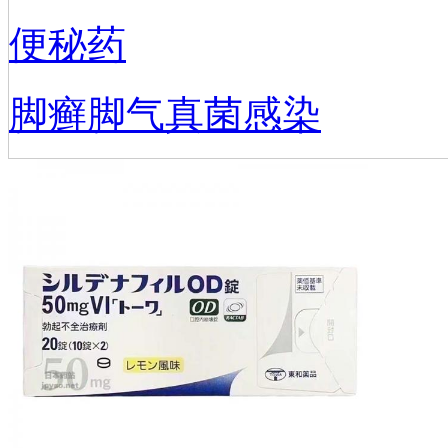
便秘药
脚癣脚气真菌感染