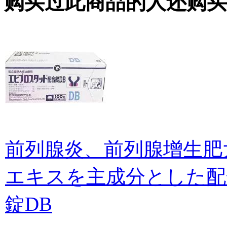
购买过此商品的人还购买
前列腺炎、前列腺增生肥大 Herb
エキスを主成分とした配
錠DB