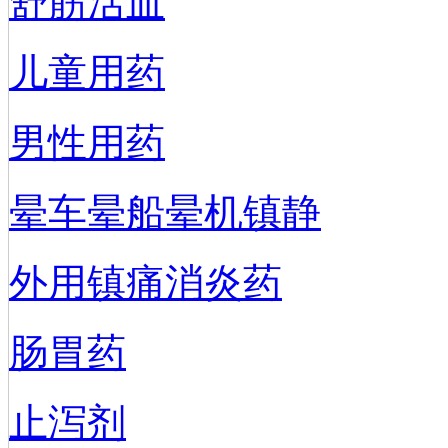
舒筋活血
儿童用药
男性用药
晕车晕船晕机镇静
外用镇痛消炎药
肠胃药
止泻剂