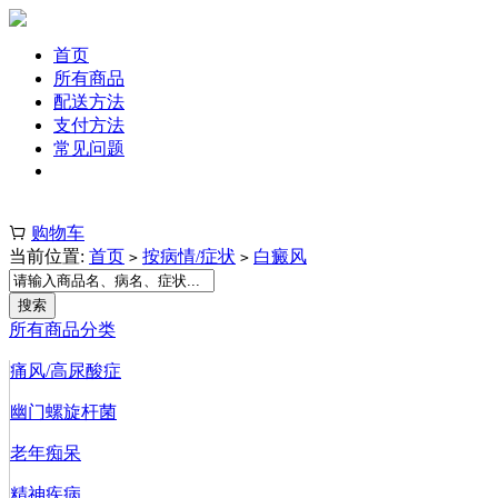
首页
所有商品
配送方法
支付方法
常见问题
注册 | 登录
购物车
当前位置:
首页
按病情/症状
白癜风
>
>
所有商品分类
痛风/高尿酸症
幽门螺旋杆菌
老年痴呆
精神疾病