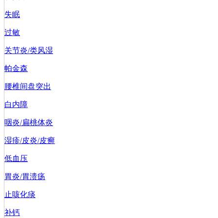
失眠
过敏
关节炎/类风湿
帕金森
腰椎间盘突出
白内障
咽炎/扁桃体炎
湿疹/皮炎/皮癣
低血压
胃炎/胃溃疡
止咳化痰
补钙