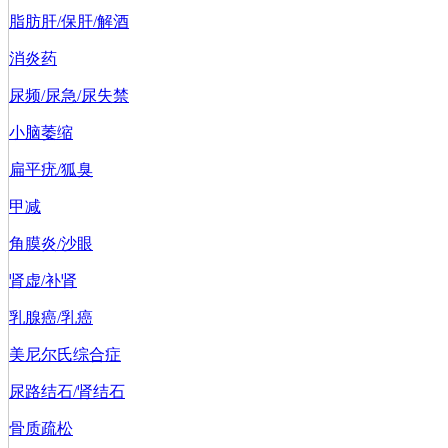
脂肪肝/保肝/解酒
消炎药
尿频/尿急/尿失禁
小脑萎缩
扁平疣/狐臭
甲减
角膜炎/沙眼
肾虚/补肾
乳腺癌/乳癌
美尼尔氏综合症
尿路结石/肾结石
骨质疏松