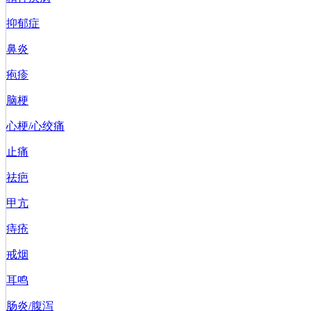
抑郁症
鼻炎
疱疹
脑梗
心梗/心绞痛
止痛
祛疤
甲亢
痔疮
戒烟
耳鸣
肠炎/腹泻