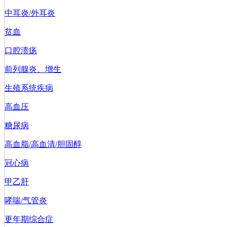
中耳炎/外耳炎
贫血
口腔溃疡
前列腺炎、增生
生殖系统疾病
高血压
糖尿病
高血脂/高血清/胆固醇
冠心病
甲乙肝
哮喘/气管炎
更年期综合症