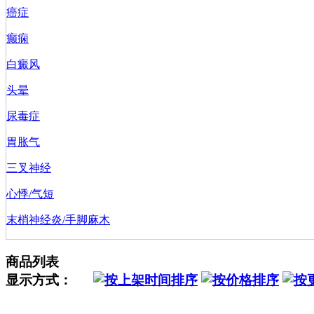
癌症
癫痫
白癜风
头晕
尿毒症
胃胀气
三叉神经
心悸/气短
末梢神经炎/手脚麻木
商品列表
显示方式：